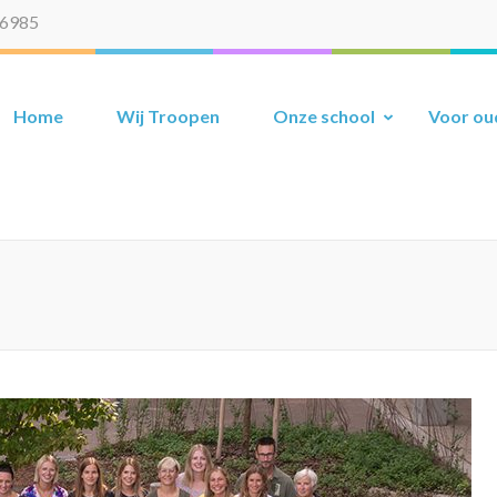
66985
 Maaseik
derwijs
Home
Wij Troopen
Onze school
Voor ou