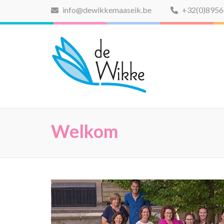
Ga
info@dewikkemaaseik.be
+32(0)895
naar
inhoud
De Wikke
(Druk
Buitengewoon Basison
enter)
Welkom