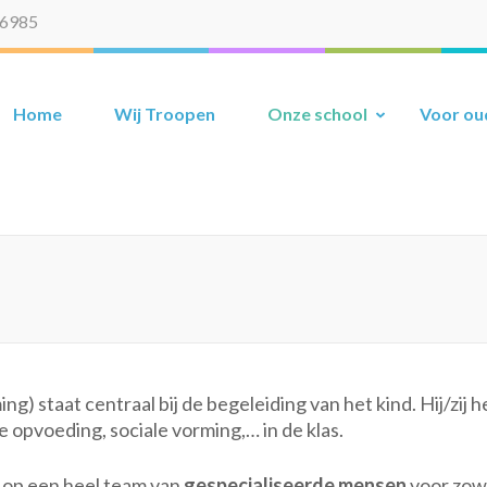
66985
 Maaseik
derwijs
Home
Wij Troopen
Onze school
Voor ou
ng) staat centraal bij de begeleiding van het kind. Hij/zij
 opvoeding, sociale vorming,… in de klas.
 op een heel team van
gespecialiseerde mensen
voor zowe