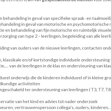
n behandeling in geval van specifieke spraak- en taalmoeil
behandeling in geval van motorische en psychomotorische 
ie en behandeling van fijn motorische en ruimtelijk visuel
erzorging van type 2 – leerlingen, begeleiding van alle lee
iding van ouders van de nieuwe leerlingen, contacten on
, klassikale en/of kortstondige individuele ondersteuning
ie,… van de leerlingen in de klas en ondersteuning van kla
dueel onderwijs die de kinderen individueel of in kleine gro
dkundige activiteiten
 ingeschakeld ter ondersteuning van leerlingen ( T3, T7, T8
ervatie van het kind en advies tot nader onderzoek
beuren, vertrouwenspersoon collega’s, ouders, kinderen, 