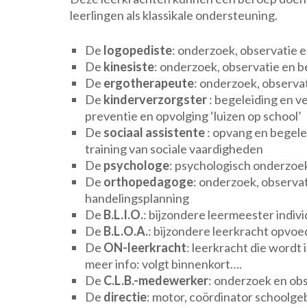
leerlingen als klassikale ondersteuning.
De
logopediste
: onderzoek, observatie e
De
kinesiste
: onderzoek, observatie en 
De
ergotherapeute
: onderzoek, observat
De
kinderverzorgster
: begeleiding en v
preventie en opvolging ‘luizen op school’
De
sociaal assistente
: opvang en begele
training van sociale vaardigheden
De
psychologe
: psychologisch onderzoek
De
orthopedagoge
: onderzoek, observat
handelingsplanning
De
B.L.I.O.
: bijzondere leermeester indivi
De
B.L.O.A.
: bijzondere leerkracht opvoe
De
ON-leerkracht
: leerkracht die wordt
meer info: volgt binnenkort….
De
C.L.B.-medewerker
: onderzoek en obs
De
directie
: motor, coördinator schoolge