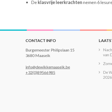
De
klasvrije leerkrachten
nemen 6 lesure
CONTACT INFO
LAATS
Nacht
Burgemeester Philipslaan 15
van 
3680 Maaseik
Zome
info@dewikkemaaseik.be
De W
+32(0)89566985
2026