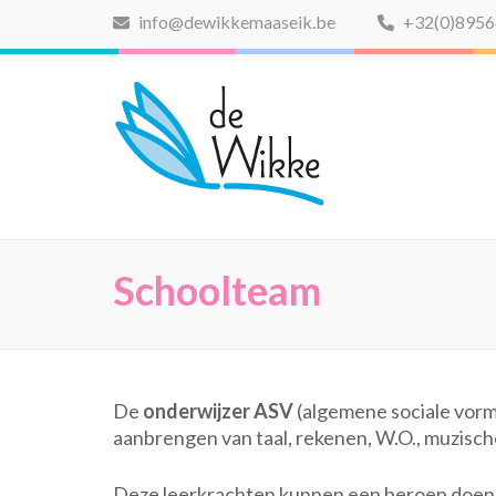
Ga
info@dewikkemaaseik.be
+32(0)895
naar
inhoud
De Wikke
(Druk
Buitengewoon Basison
enter)
Schoolteam
De
onderwijzer ASV
(algemene sociale vormi
aanbrengen van taal, rekenen, W.O., muzische
Deze leerkrachten kunnen een beroep doen