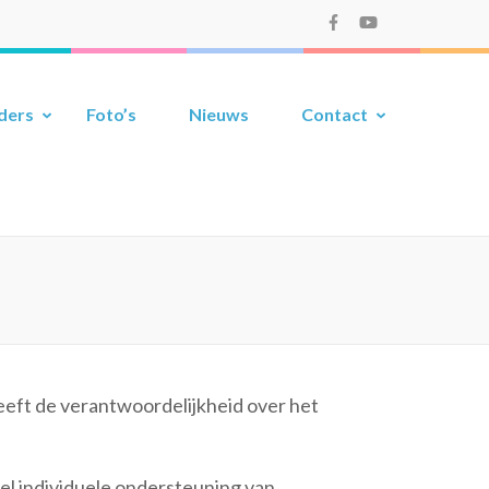
ders
Foto’s
Nieuws
Contact
 heeft de verantwoordelijkheid over het
l individuele ondersteuning van