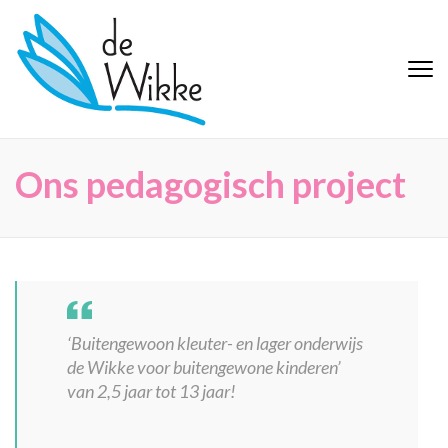
Ga
naar
inhoud
De Wikke
Buitengewoon Basisonderwijs
(Druk
Maaseik
enter)
Ons pedagogisch project
‘Buitengewoon kleuter- en lager onderwijs
de Wikke voor buitengewone kinderen’
van 2,5 jaar tot 13 jaar!