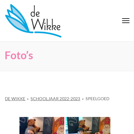
Ga
naar
inhoud
De Wikke
Buitengewoon Basisonderwijs
(Druk
Maaseik
enter)
Foto’s
DE WIKKE
»
SCHOOLJAAR 2022-2023
»
SPEELGOED