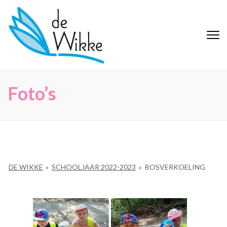
Ga
naar
inhoud
De Wikke
Buitengewoon Basisonderwijs
(Druk
Maaseik
enter)
Foto’s
DE WIKKE
»
SCHOOLJAAR 2022-2023
»
BOSVERKOELING