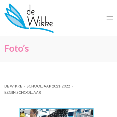
Ga
naar
inhoud
De Wikke
Buitengewoon Basisonderwijs
(Druk
Maaseik
enter)
Foto’s
DE WIKKE
»
SCHOOLJAAR 2021-2022
»
BEGIN SCHOOLJAAR