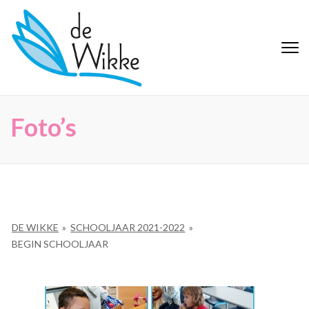
Ga
naar
inhoud
De Wikke
Buitengewoon Basisonderwijs
(Druk
Maaseik
enter)
Foto’s
DE WIKKE
»
SCHOOLJAAR 2021-2022
»
BEGIN SCHOOLJAAR