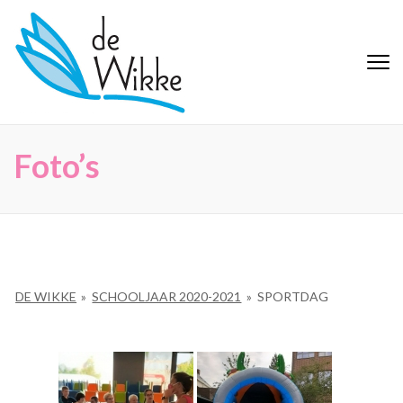
Ga
naar
inhoud
De Wikke
Buitengewoon Basisonderwijs
(Druk
Maaseik
enter)
Foto’s
DE WIKKE
»
SCHOOLJAAR 2020-2021
»
SPORTDAG