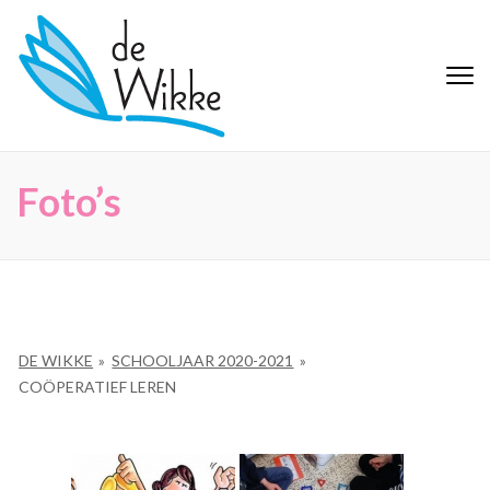
Ga
naar
inhoud
De Wikke
Buitengewoon Basisonderwijs
(Druk
Maaseik
enter)
Foto’s
DE WIKKE
»
SCHOOLJAAR 2020-2021
»
COÖPERATIEF LEREN