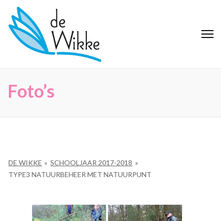
Ga
naar
inhoud
De Wikke
Buitengewoon Basisonderwijs
(Druk
Maaseik
enter)
Foto’s
DE WIKKE
»
SCHOOLJAAR 2017-2018
»
TYPE3 NATUURBEHEER MET NATUURPUNT