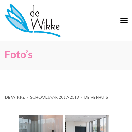
Ga
naar
inhoud
De Wikke
Buitengewoon Basisonderwijs
(Druk
Maaseik
enter)
Foto’s
DE WIKKE
»
SCHOOLJAAR 2017-2018
»
DE VERHUIS