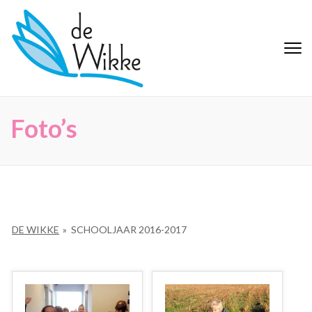
Ga
naar
inhoud
De Wikke
Buitengewoon Basisonderwijs
(Druk
Maaseik
enter)
Foto’s
DE WIKKE
»
SCHOOLJAAR 2016-2017